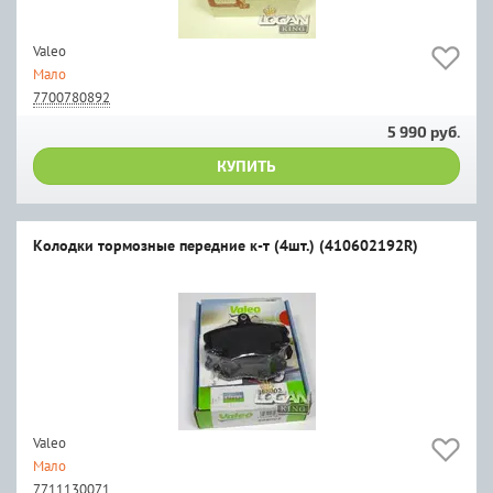
Valeo
Мало
7700780892
5 990 руб.
КУПИТЬ
Колодки тормозные передние к-т (4шт.) (410602192R)
Valeo
Мало
7711130071