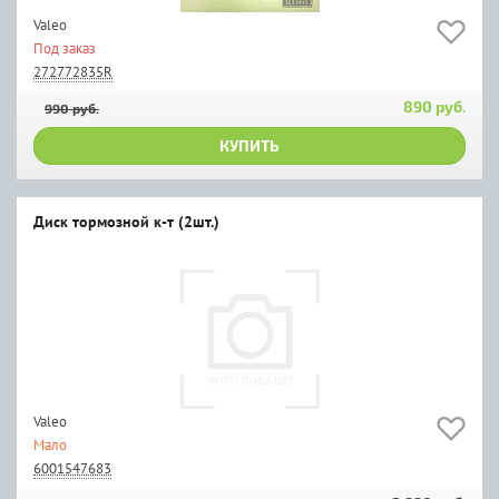
Valeo
Под заказ
272772835R
890 руб.
990 руб.
КУПИТЬ
Диск тормозной к-т (2шт.)
Valeo
Мало
6001547683