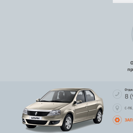
О
пр
Отде
8 
С-Пб,
ЗАП