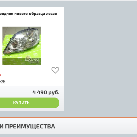
редняя нового образца левая
з
39R
4 490 руб.
КУПИТЬ
И ПРЕИМУЩЕСТВА