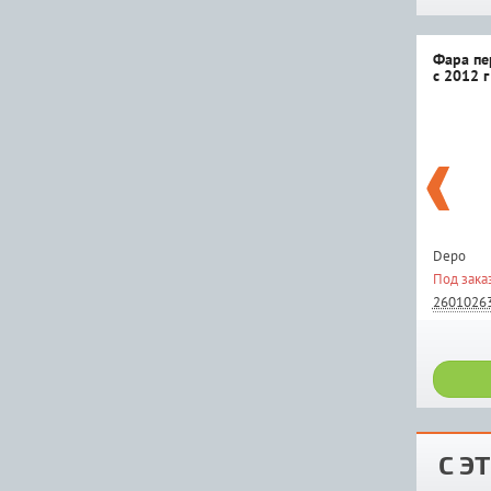
Фара пе
с 2012 г
Depo
Под зака
2601026
С Э