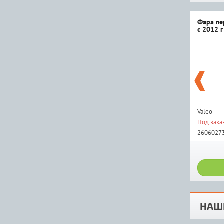
Фара пе
с 2012 г
Valeo
Под зака
2606027
НАШ