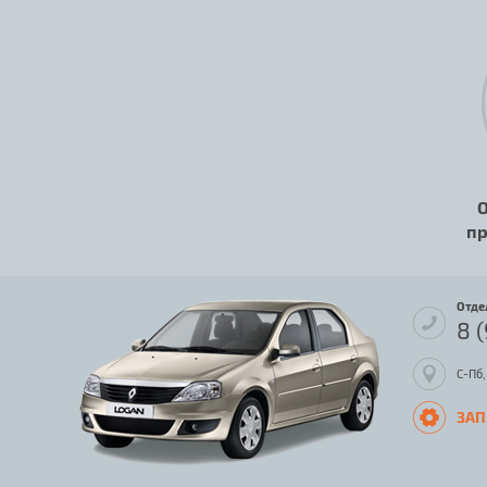
О
пр
Отде
8 
С-Пб,
ЗАП