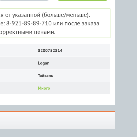
я от указанной (больше/меньше).
е: 8-921-89-89-710 или после заказа
корректными ценами.
8200752814
Logan
Тайвань
Много