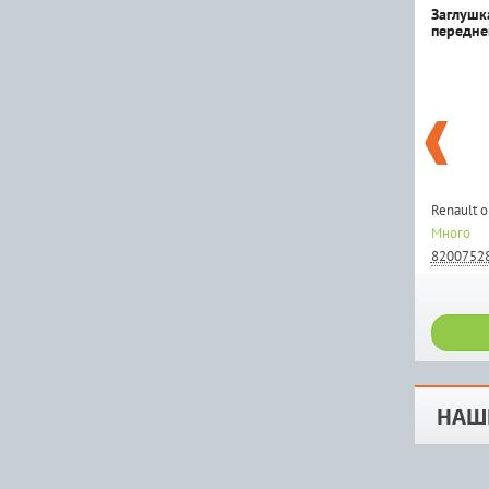
Заглушк
передне
Renault 
Много
8200752
НАШ