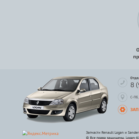
О
пр
Отде
8 
С-Пб,
ЗАП
Запчасти Renault Logan и Sander
© Все права защищены. Logan-K