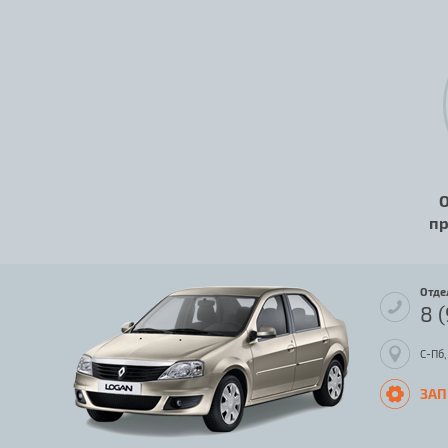
О
пр
Отде
8 
С-Пб,
ЗАП