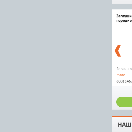
Заглушк
передне
Renault 
Мало
6001546
НАШ