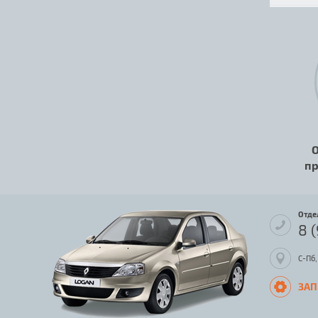
О
пр
Отде
8 
С-Пб,
ЗАП