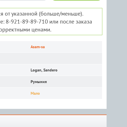
я от указанной (больше/меньше).
е: 8-921-89-89-710 или после заказа
корректными ценами.
Asam-sa
Logan, Sandero
Румыния
Мало