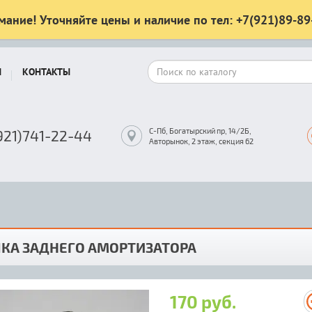
мание! Уточняйте цены и наличие по тел: +7(921)89-89
Ы
КОНТАКТЫ
С-Пб, Богатырский пр, 14/2Б,
921)741-22-44
Авторынок, 2 этаж, секция 62
ЛКА ЗАДНЕГО АМОРТИЗАТОРА
170 руб.