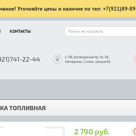
мание! Уточняйте цены и наличие по тел: +7(921)89-89
Ы
КОНТАКТЫ
С-Пб, Богатырский пр, 14/2Б,
921)741-22-44
Авторынок, 2 этаж, секция 62
БКА ТОПЛИВНАЯ
2 790 руб.