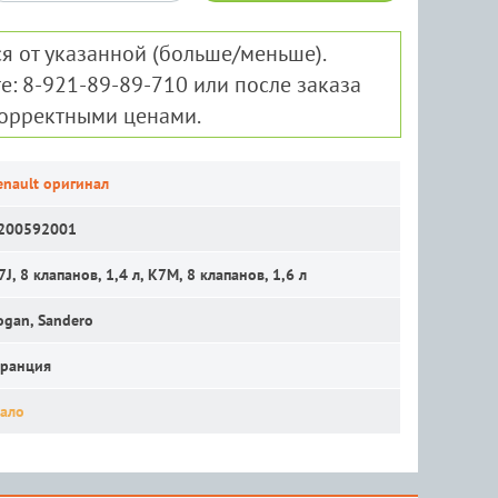
я от указанной (больше/меньше).
е: 8-921-89-89-710 или после заказа
корректными ценами.
enault оригинал
200592001
7J, 8 клапанов, 1,4 л, K7M, 8 клапанов, 1,6 л
ogan, Sandero
ранция
ало