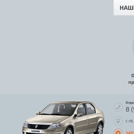
НАШ
О
пр
Отде
8 
С-Пб,
ЗАП