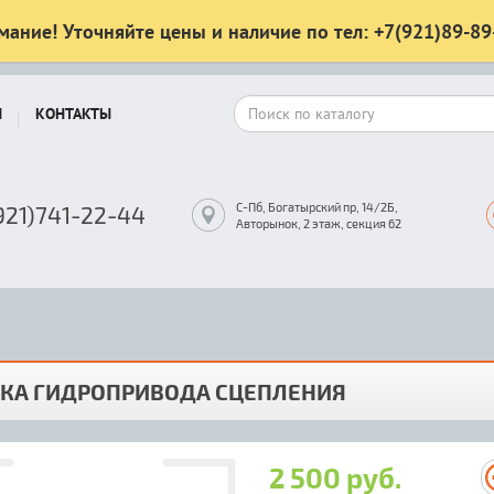
мание! Уточняйте цены и наличие по тел: +7(921)89-89
Ы
КОНТАКТЫ
С-Пб, Богатырский пр, 14/2Б,
921)741-22-44
Авторынок, 2 этаж, секция 62
БКА ГИДРОПРИВОДА СЦЕПЛЕНИЯ
2 500 руб.