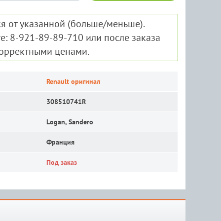
я от указанной (больше/меньше).
е: 8-921-89-89-710 или после заказа
корректными ценами.
Renault оригинал
308510741R
Logan, Sandero
Франция
Под заказ