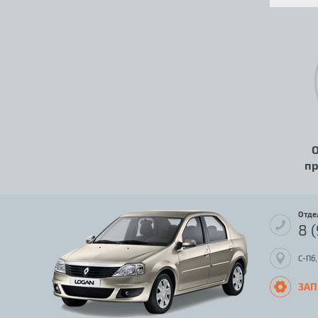
О
пр
Отде
8 
С-Пб,
ЗАП