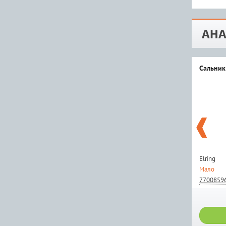
АНА
Сальник
Elring
Мало
7700859