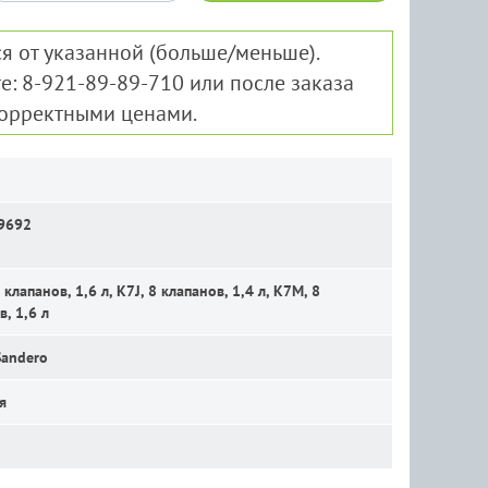
я от указанной (больше/меньше).
е: 8-921-89-89-710 или после заказа
корректными ценами.
9692
клапанов, 1,6 л, K7J, 8 клапанов, 1,4 л, K7M, 8
в, 1,6 л
Sandero
я