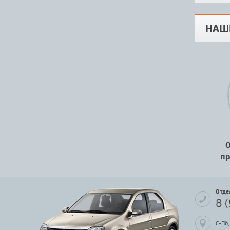
НАШ
О
пр
Отде
8 
С-Пб,