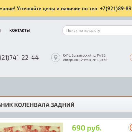
мание! Уточняйте цены и наличие по тел: +7(921)89-89
Ы
КОНТАКТЫ
С-Пб, Богатырский пр, 14/2Б,
921)741-22-44
Авторынок, 2 этаж, секция 62
ЬНИК КОЛЕНВАЛА ЗАДНИЙ
690 руб.