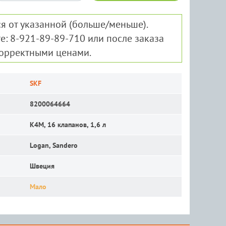
я от указанной (больше/меньше).
е: 8-921-89-89-710 или после заказа
корректными ценами.
SKF
8200064664
K4M, 16 клапанов, 1,6 л
Logan, Sandero
Швеция
Мало