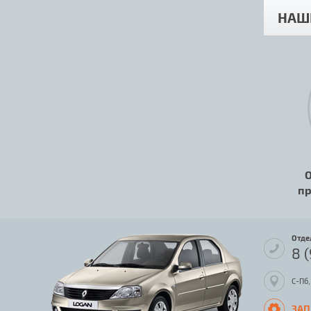
НАШ
О
пр
Отде
8 
С-Пб,
ЗАП