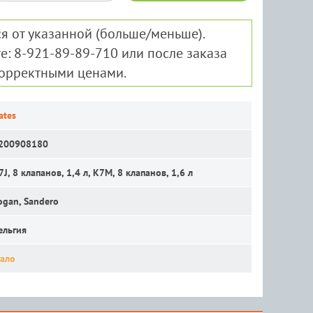
я от указанной (больше/меньше).
е: 8-921-89-89-710 или после заказа
корректными ценами.
ates
200908180
7J, 8 клапанов, 1,4 л, K7M, 8 клапанов, 1,6 л
ogan, Sandero
ельгия
ало