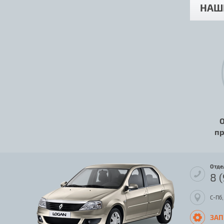
НАШ
О
пр
Отде
8 
С-Пб,
ЗАП