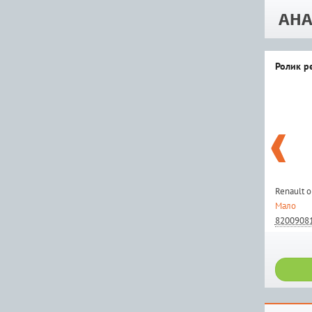
АНА
Ролик р
Renault 
Мало
8200908