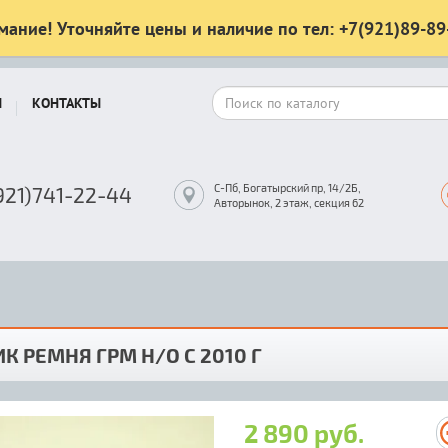
мание! Уточняйте цены и наличие по тел: +7(921)89-89
Ы
КОНТАКТЫ
С-Пб, Богатырский пр, 14/2Б,
921)741-22-44
Авторынок, 2 этаж, секция 62
К РЕМНЯ ГРМ Н/О С 2010 Г
2 890 руб.