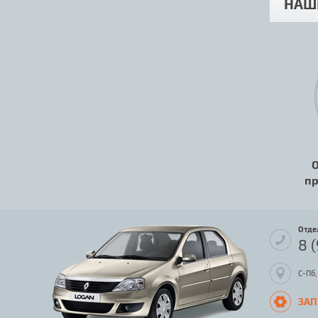
НАШ
О
пр
Отде
8 
С-Пб,
ЗАП