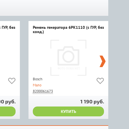
ГУР, без
Ремень генератора 6PK1110 (с ГУР, без
Рем
конд.)
конд
Bosch
Gate
Мало
Мал
8200061673
820
90 руб.
1 190 руб.
КУПИТЬ