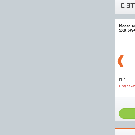
С Э
Масло м
SXR 5W4
ELF
Под зака