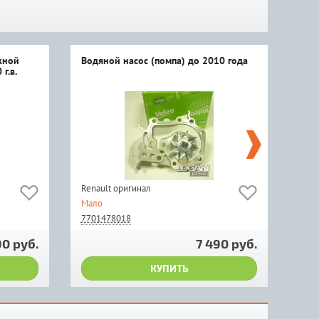
жной
Водяной насос (помпа) до 2010 года
Про
г.в.
Renault оригинал
Vict
Мало
Под 
7701478018
820
90 руб.
7 490 руб.
КУПИТЬ