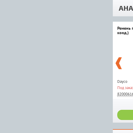
АНА
Ремень г
конд.)
Dayco
Под зака
8200061