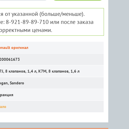
я от указанной (больше/меньше).
е: 8-921-89-89-710 или после заказа
корректными ценами.
enault оригинал
200061673
7J, 8 клапанов, 1,4 л, K7M, 8 клапанов, 1,6 л
ogan, Sandero
ранция
ало