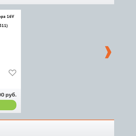
ора 16V
311)
00 руб.