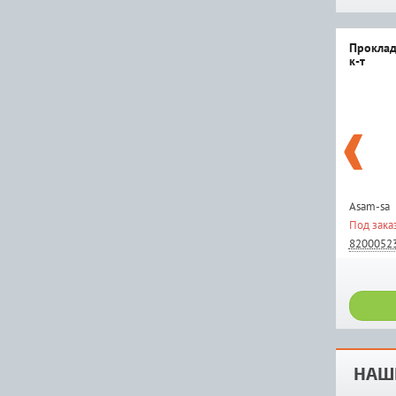
Проклад
к-т
Asam-sa
Под зака
8200052
НАШ