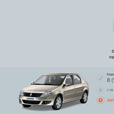
О
пр
Отде
8 
С-Пб,
ЗАП