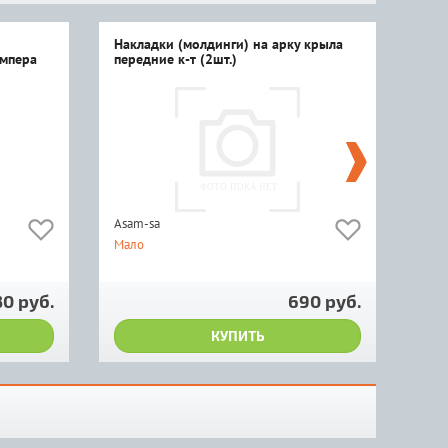
Накладки (молдинги) на арку крыла
Фик
ампера
передние к-т (2шт.)
Asam-sa
Asam
Мало
Мно
770
30 руб.
690 руб.
КУПИТЬ