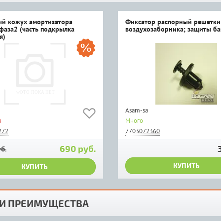
й кожух амортизатора
Фиксатор распорный решетки
фаза2 (часть подкрылка
воздухозаборника; защиты б
я)
Asam-sa
з
Много
272
7703072360
690 руб.
б.
КУПИТЬ
КУПИТЬ
И ПРЕИМУЩЕСТВА