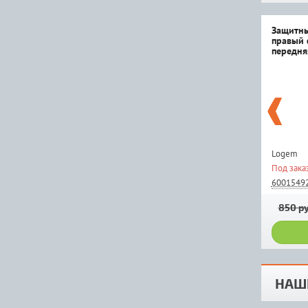
Защитны
правый 
передня
Logem
Под зака
6001549
850 ру
НАШ