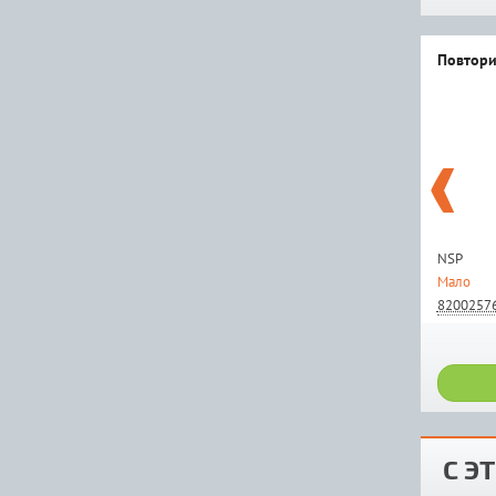
Повтори
NSP
Мало
8200257
С Э