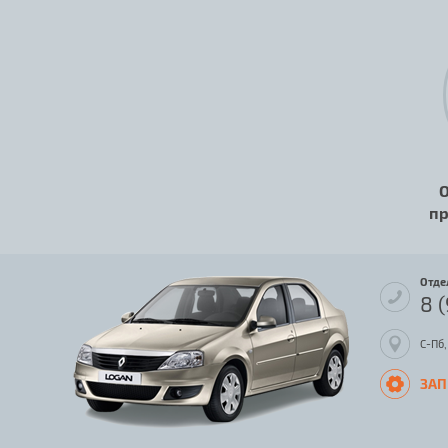
О
пр
Отде
8 
С-Пб,
ЗАП