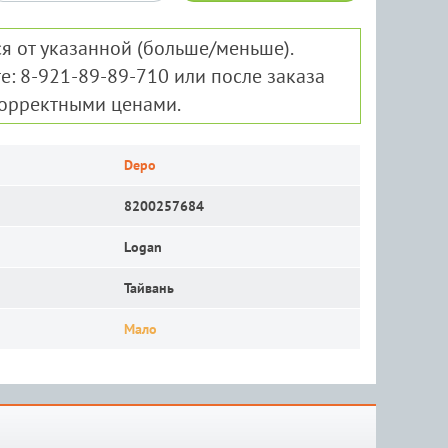
я от указанной (больше/меньше).
е: 8-921-89-89-710 или после заказа
корректными ценами.
Depo
8200257684
Logan
Тайвань
Мало