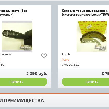
чатель света (без
Колодки тормозные задние к-т
туманок)
(система тормозов Lucas/TRW
оригинал
Bosch
з
Мало
360
7701208111
3 290 руб.
2 7
КУПИТЬ
КУПИТЬ
И ПРЕИМУЩЕСТВА