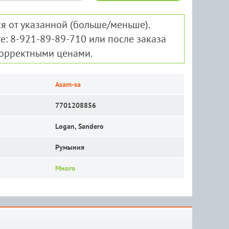
я от указанной (больше/меньше).
е: 8-921-89-89-710 или после заказа
корректными ценами.
Asam-sa
7701208856
Logan, Sandero
Румыния
Много