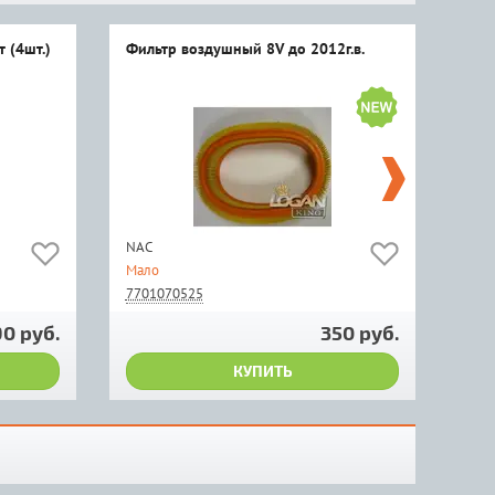
 (4шт.)
Фильтр воздушный 8V до 2012г.в.
Фил
)
NAC
Rena
Мало
Мно
7701070525
770
90 руб.
350 руб.
КУПИТЬ