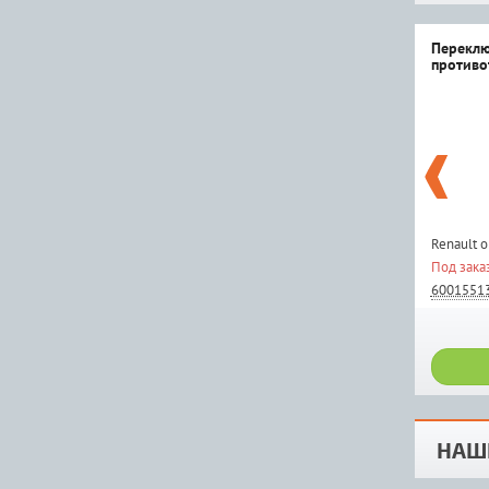
Переклю
противо
Renault 
Под зака
6001551
НАШ