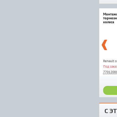
Монтажн
тормозн
колеса
Renault 
Под зака
7701208
С Э