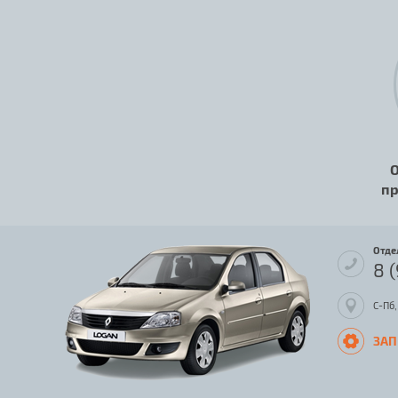
О
пр
Отде
8 
С-Пб,
ЗАП