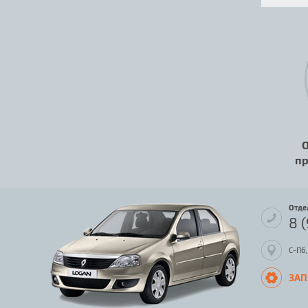
О
пр
Отде
8 
С-Пб,
ЗАП