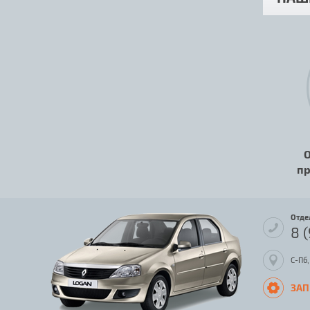
О
пр
Отде
8 
С-Пб,
ЗАП