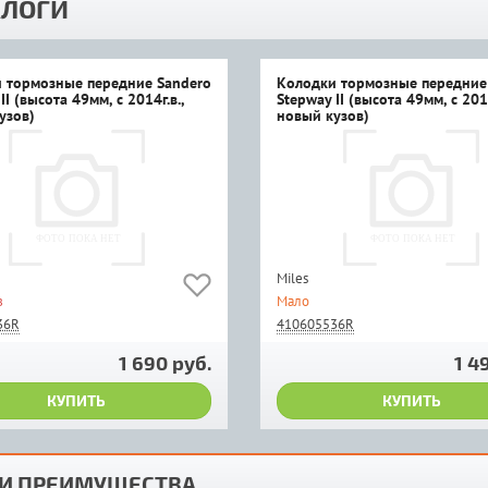
ЛОГИ
 тормозные передние Sandero
Колодки тормозные передние
II (высота 49мм, с 2014г.в.,
Stepway II (высота 49мм, с 2014
узов)
новый кузов)
Miles
з
Мало
36R
410605536R
1 690 руб.
1 4
КУПИТЬ
КУПИТЬ
И ПРЕИМУЩЕСТВА