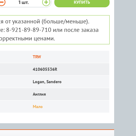
1
шт.
КУПИТЬ
я от указанной (больше/меньше).
е: 8-921-89-89-710 или после заказа
корректными ценами.
TRW
410605536R
Logan, Sandero
Англия
Мало