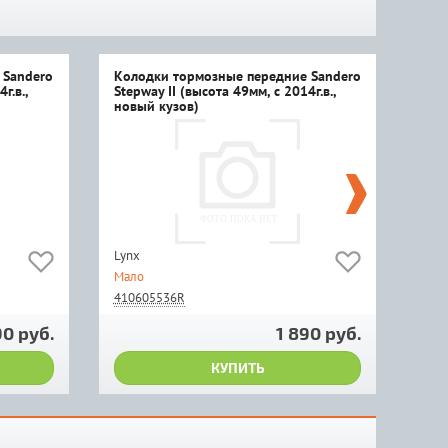
 Sandero
Колодки тормозные передние Sandero
Кол
г.в.,
Stepway II (высота 49мм, с 2014г.в.,
Step
новый кузов)
нов
Lynx
Rena
Мало
Мал
410605536R
410
90 руб.
1 890 руб.
КУПИТЬ