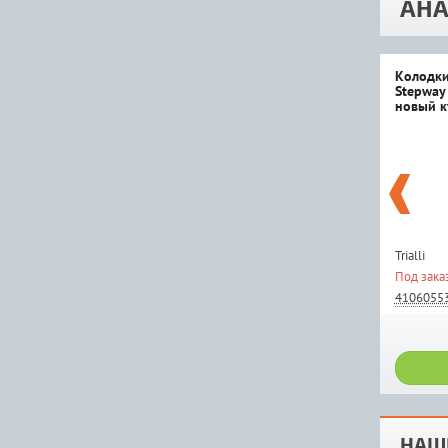
АНА
Колодки
Stepway 
новый к
Trialli
Под зака
4106055
НАШ