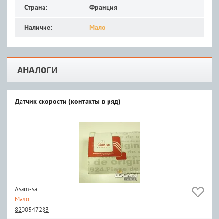
Страна:
Франция
Наличие:
Мало
АНАЛОГИ
Датчик скорости (контакты в ряд)
Asam-sa
Мало
8200547283