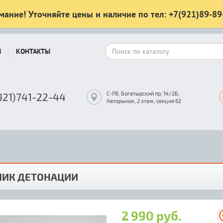
мание! Уточняйте цены и наличие по тел: +7(921)89-89
Ы
КОНТАКТЫ
С-Пб, Богатырский пр, 14/2Б,
921)741-22-44
Авторынок, 2 этаж, секция 62
ЧИК ДЕТОНАЦИИ
2 990 руб.