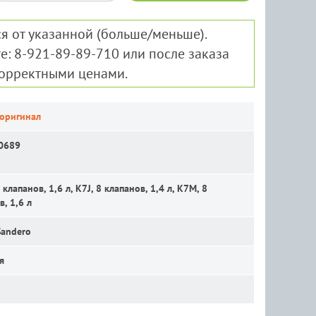
я от указанной (больше/меньше).
е: 8-921-89-89-710 или после заказа
корректными ценами.
 оригинал
0689
клапанов, 1,6 л, K7J, 8 клапанов, 1,4 л, K7M, 8
в, 1,6 л
Sandero
я