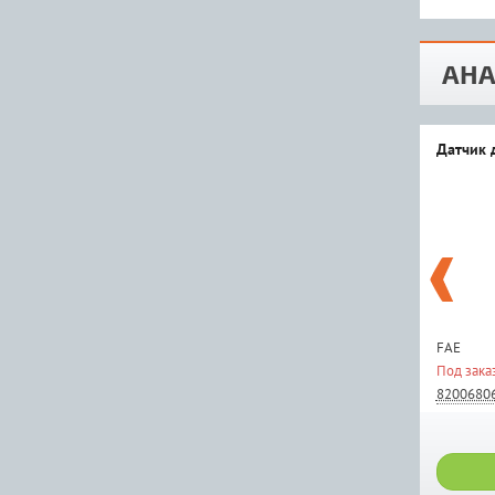
АНА
Датчик 
FAE
Под зака
8200680