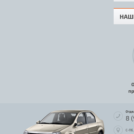
НАШ
О
пр
Отде
8 
С-Пб,